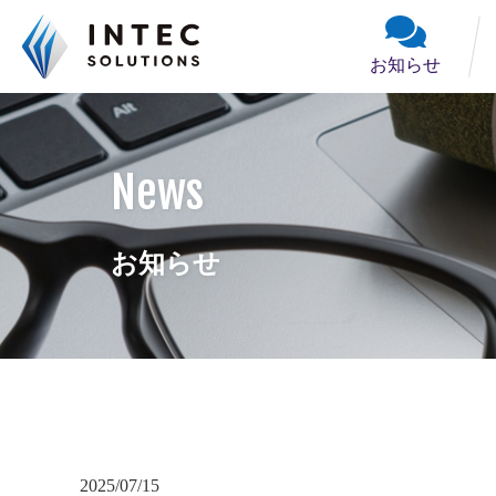
お知らせ
お知らせ
導入事例
会社案内
News
業務概要
販売ソフト
サポート
お問い合わせ
お知らせ
2025/07/15